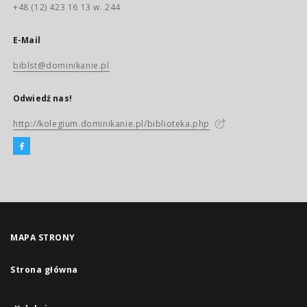
+48 (12) 423 16 13 w. 244
E-Mail
biblst@dominikanie.pl
Odwiedź nas!
http://kolegium.dominikanie.pl/biblioteka.php
MAPA STRONY
Strona główna