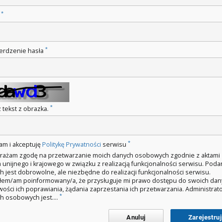
*
o
*
erdzenie hasła
*
 tekst z obrazka.
*
am i akceptuję
Politykę Prywatności
serwisu
rażam zgodę na przetwarzanie moich danych osobowych zgodnie z aktami
 unijnego i krajowego w związku z realizacją funkcjonalności serwisu. Poda
h jest dobrowolne, ale niezbędne do realizacji funkcjonalności serwisu.
łem/am poinformowany/a, że przysługuje mi prawo dostępu do swoich dan
wości ich poprawiania, żądania zaprzestania ich przetwarzania. Administra
*
h osobowych jest....
Anuluj
Zarejestruj