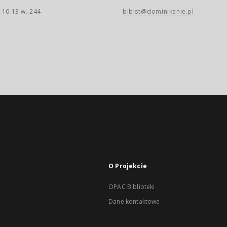
 16 13 w. 244
biblst@dominikanie.pl
O Projekcie
OPAC Biblioteki
Dane kontaktowe