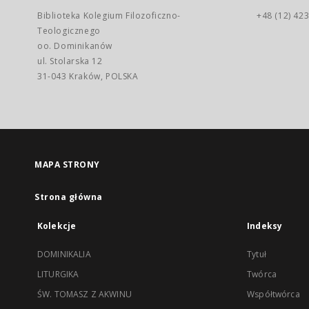
Biblioteka Kolegium Filozoficzno-
+48 (12) 423
Teologicznego
oo. Dominikanów
ul. Stolarska 12
31-043 Kraków, POLSKA
MAPA STRONY
Strona główna
Kolekcje
Indeksy
DOMINIKALIA
Tytuł
LITURGIKA
Twórca
ŚW. TOMASZ Z AKWINU
Współtwórca