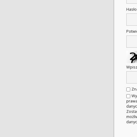
Hasł
Potwi
Wpisz
Zn
Wy
prawa
danyc
Zosta
możli
danyc