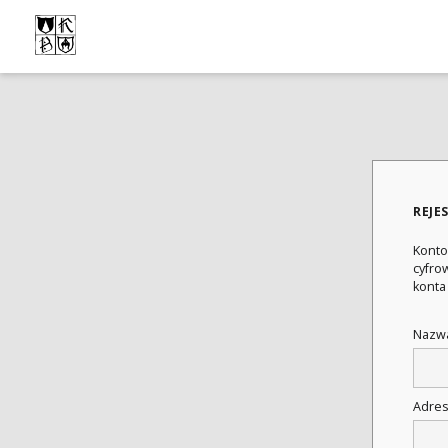
REJE
Konto
cyfrow
konta
Nazwa
Adres