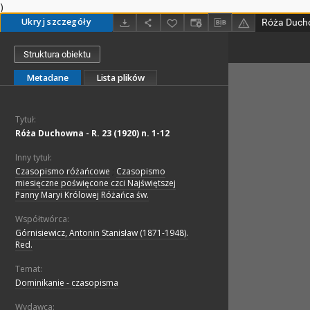
)
Ukryj szczegóły
Róża Ducho
Struktura obiektu
Metadane
Lista plików
Tytuł:
Róża Duchowna - R. 23 (1920) n. 1-12
Inny tytuł:
Czasopismo różańcowe
;
Czasopismo
miesięczne poświęcone czci Najświętszej
Panny Maryi Królowej Różańca św.
Współtwórca:
Górnisiewicz, Antonin Stanisław (1871-1948).
Red.
Temat:
Dominikanie - czasopisma
Wydawca: