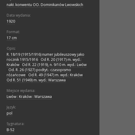
nakł. konwentu OO. Dominikanów Lwowskich
Data wydania:
1920
Format:
17 cm
Opis:
R. 18/19 (1915/1916) numer jubileuszowy jako
rocznik 1915/1916
;
Od R. 20 (1917) m. wyd.:
Kraków
;
Od R. 22 (1919), n. 9/10 m. wyd.: Lwów
;
Od. R. 26 (1927) podtyt.: czasopismo
różańcowe
;
Od R. 49 (1947) m. wyd.: Kraków
;
Od R. 51 (1949) m. wyd.: Warszawa
Miejsce wydania:
Lwów : Kraków : Warszawa
Język:
pol
Sygnatura:
B-52