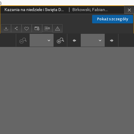
)
Kazania na niedziele i Swięta Doroczne. T. 2, cz. 2, Teraz nowo wydana. W ktorej wspomnieni są w metrykę Kościoła rzymskiego katholickiego dawno, y świeźo wpisani
Birkowski, Fabian (1566-1636)
Pokaż szczegóły