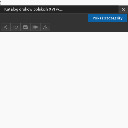
)
Katalog druków polskich XVI w. Biblioteki Kolegium Filozoficzno-Teologicznego oo. Dominikanów w Krakowie
Pokaż szczegóły