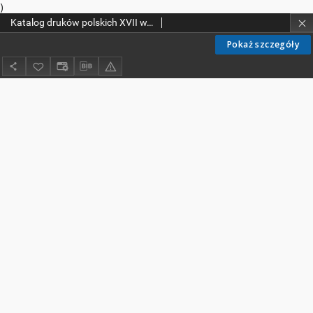
)
Katalog druków polskich XVII w. Biblioteki Kolegium Filozoficzno-Teologicznego oo. Dominikanów w Krakowie
Pokaż szczegóły