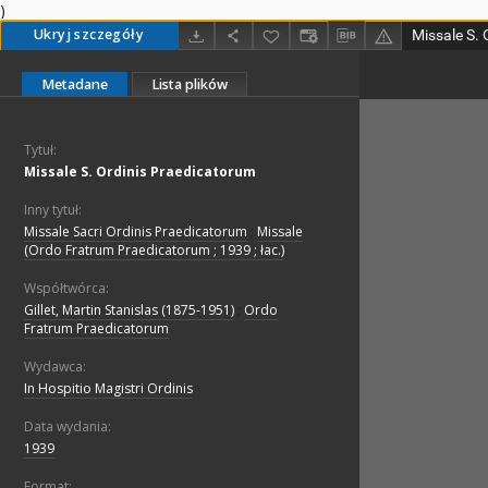
)
Ukryj szczegóły
Missale S.
Metadane
Lista plików
Tytuł:
Missale S. Ordinis Praedicatorum
Inny tytuł:
Missale Sacri Ordinis Praedicatorum
;
Missale
(Ordo Fratrum Praedicatorum ; 1939 ; łac.)
Współtwórca:
Gillet, Martin Stanislas (1875-1951)
;
Ordo
Fratrum Praedicatorum
Wydawca:
In Hospitio Magistri Ordinis
Data wydania:
1939
Format: