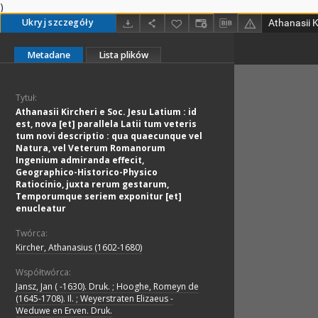
)
Ukryj szczegóły
Metadane
Lista plików
Tytuł:
Athanasii Kircheri e Soc. Jesu Latium : id
est, nova [et] parallela Latii tum veteris
tum novi descriptio : qua quaecunque vel
Natura, vel Veterum Romanorum
Ingenium admiranda effecit,
Geographico-Historico-Physico
Ratiocinio, juxta rerum gestarum,
Temporumque seriem exponitur [et]
enucleatur
Twórca:
Kircher, Athanasius (1602-1680)
Współtwórca:
Jansz, Jan ( -1630). Druk. ; Hooghe, Romeyn de
(1645-1708). Il. ; Weyerstraten Elizaeus -
Weduwe en Erven. Druk.