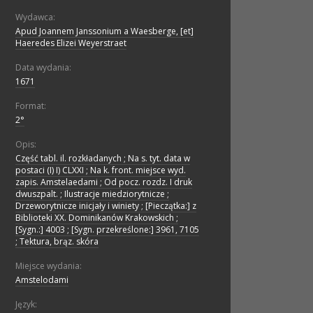
Wydawca:
Apud Joannem Janssonium a Waesberge, [et]
Haeredes Elizei Weyerstraet
Data wydania:
1671
Format:
2°
Opis:
Część tabl. il. rozkładanych ; Na s. tyt. data w
postaci (I) I) CLXXI ; Na k. front. miejsce wyd.
zapis. Amstelaedami ; Od pocz. rozdz. I druk
dwuszpalt. ; Ilustracje miedziorytnicze ;
Drzeworytnicze inicjały i winiety ; [Pieczątka:] z
Biblioteki XX. Dominikanów Krakowskich ;
[Sygn.:] 4003 ; [Sygn. przekreślone:] 3961, 7105
; Tektura, brąz. skóra
Miejsce wydania:
Amstelodami
Język: