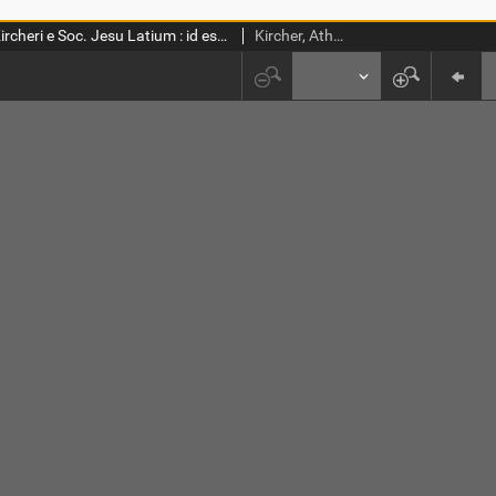
Athanasii Kircheri e Soc. Jesu Latium : id est, nova [et] parallela Latii tum veteris tum novi descriptio : qua quaecunque vel Natura, vel Veterum Romanorum Ingenium admiranda effecit, Geographico-Historico-Physico Ratiocinio, juxta rerum gestarum, Temporumque seriem exponitur [et] enucleatur
Kircher, Athanasius (1602-1680)