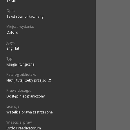
17 cm
Opis:
Tekst równol. łac. i ang.
Miejsce wydania:
Oxford
Język:
eng
;
lat
Typ:
księga liturgiczna
Katalog biblioteki:
kliknij tutaj, żeby przejść
Prawa dostępu:
Dostęp nieograniczony
Licencja:
Wszelkie prawa zastrzeżone
Właściciel praw:
Ordo Praedicatorum