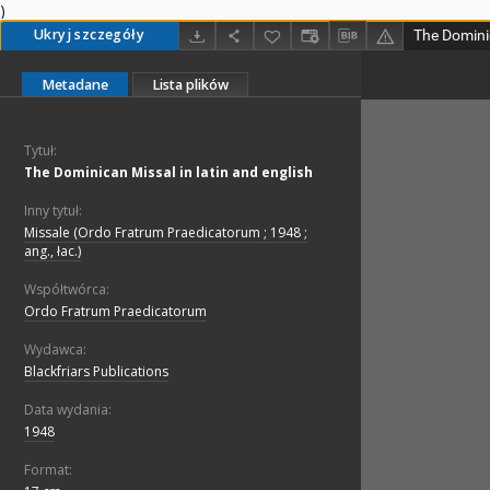
)
Ukryj szczegóły
The Dominic
Metadane
Lista plików
Tytuł:
The Dominican Missal in latin and english
Inny tytuł:
Missale (Ordo Fratrum Praedicatorum ; 1948 ;
ang., łac.)
Współtwórca:
Ordo Fratrum Praedicatorum
Wydawca:
Blackfriars Publications
Data wydania:
1948
Format: