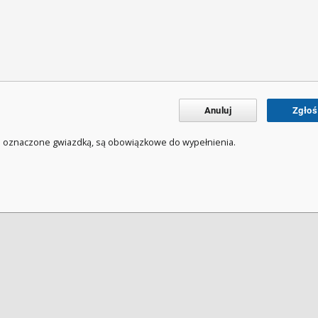
Anuluj
Zgłoś
a oznaczone gwiazdką, są obowiązkowe do wypełnienia.