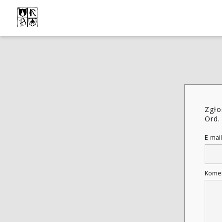
Zgło
Ord.
E-mail
Kome