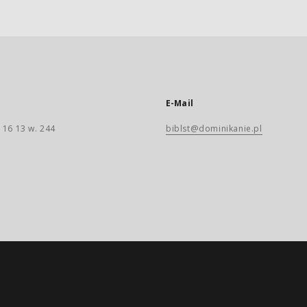
E-Mail
 16 13 w. 244
biblst@dominikanie.pl