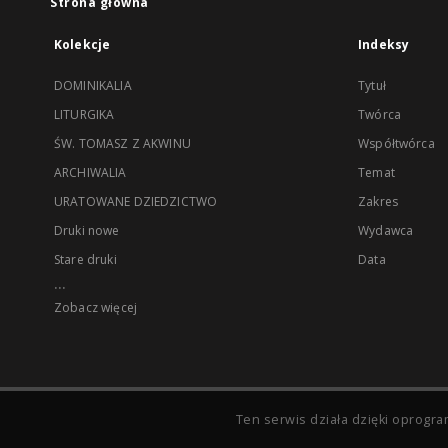
Strona główna
Kolekcje
Indeksy
DOMINIKALIA
Tytuł
LITURGIKA
Twórca
ŚW. TOMASZ Z AKWINU
Współtwórca
ARCHIWALIA
Temat
URATOWANE DZIEDZICTWO
Zakres
Druki nowe
Wydawca
Stare druki
Data
...
Zobacz więcej
Ten serwis działa dzięki oprog