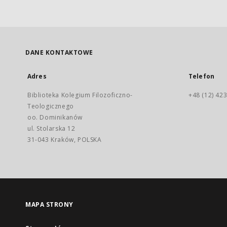
DANE KONTAKTOWE
Adres
Telefon
Biblioteka Kolegium Filozoficzno-
+48 (12) 423
Teologicznego
oo. Dominikanów
ul. Stolarska 12
31-043 Kraków, POLSKA
MAPA STRONY