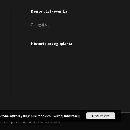
Konto użytkownika
Zaloguj się
Historia przeglądania
Rozumiem
strona wykorzystuje pliki 'cookies'.
Więcej informacji
rum Superkomputerowo-Sieciowe