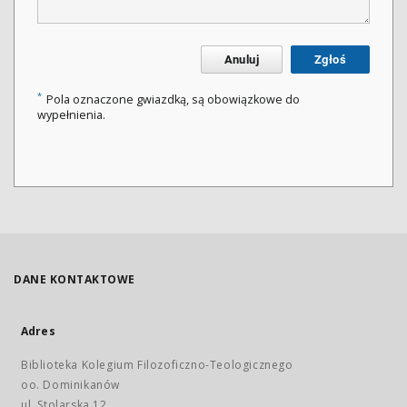
Anuluj
Zgłoś
*
Pola oznaczone gwiazdką, są obowiązkowe do
wypełnienia.
DANE KONTAKTOWE
Adres
Biblioteka Kolegium Filozoficzno-Teologicznego
oo. Dominikanów
ul. Stolarska 12