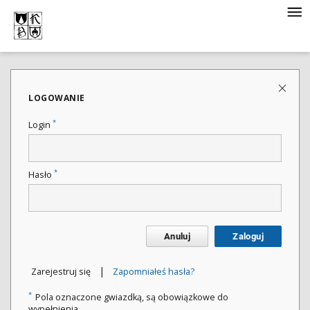
LOGOWANIE
*
Login
*
Hasło
Anuluj
Zaloguj
|
Zarejestruj się
Zapomniałeś hasła?
*
Pola oznaczone gwiazdką, są obowiązkowe do
wypełnienia.