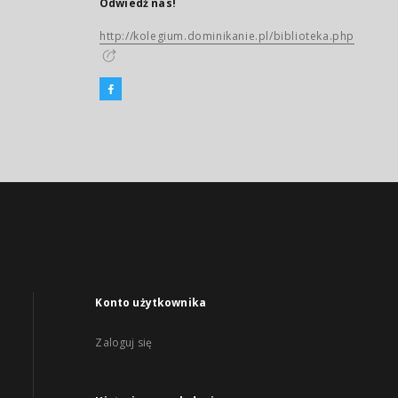
Odwiedź nas!
http://kolegium.dominikanie.pl/biblioteka.php
Konto użytkownika
Zaloguj się