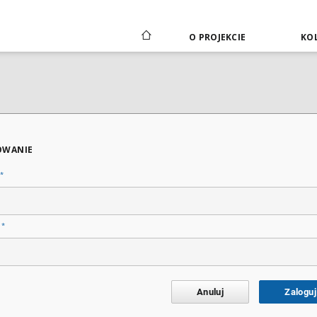
O PROJEKCIE
KOL
OWANIE
*
*
o
Anuluj
Zaloguj