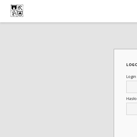
LOG
Login
Hasł