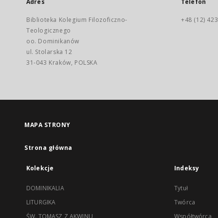
Adres
Telefon
Biblioteka Kolegium Filozoficzno-
+48 (12) 423
Teologicznego
oo. Dominikanów
ul. Stolarska 12
31-043 Kraków, POLSKA
MAPA STRONY
Strona główna
Kolekcje
Indeksy
DOMINIKALIA
Tytuł
LITURGIKA
Twórca
ŚW. TOMASZ Z AKWINU
Współtwórca