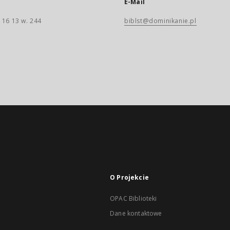
E-Mail
 16 13 w. 244
biblst@dominikanie.pl
O Projekcie
OPAC Biblioteki
Dane kontaktowe