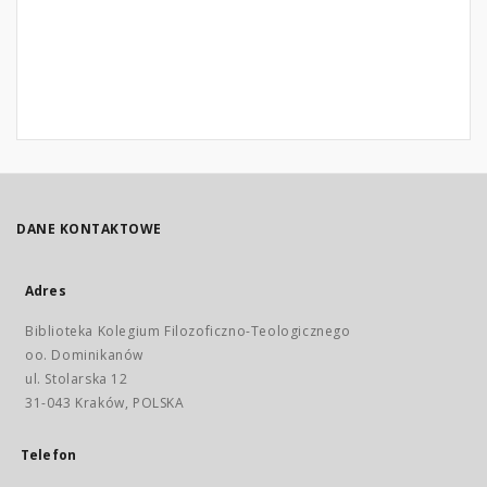
DANE KONTAKTOWE
Adres
Biblioteka Kolegium Filozoficzno-Teologicznego
oo. Dominikanów
ul. Stolarska 12
31-043 Kraków, POLSKA
Telefon