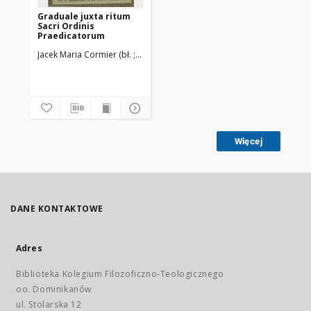
Graduale juxta ritum
Sacri Ordinis
Praedicatorum
Jacek Maria Cormier (bł. ; 1832-1916)
Ordo Fratrum Praedicatorum
Więcej
DANE KONTAKTOWE
Adres
Biblioteka Kolegium Filozoficzno-Teologicznego
oo. Dominikanów
ul. Stolarska 12