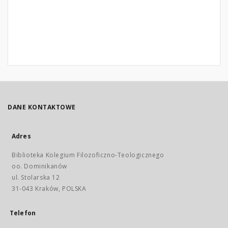
DANE KONTAKTOWE
Adres
Biblioteka Kolegium Filozoficzno-Teologicznego
oo. Dominikanów
ul. Stolarska 12
31-043 Kraków, POLSKA
Telefon