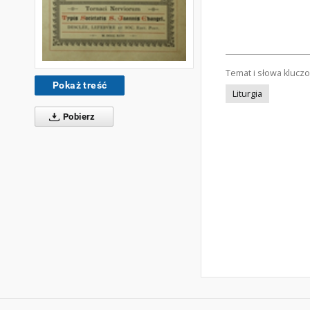
Temat i słowa klucz
Pokaż treść
Liturgia
Pobierz