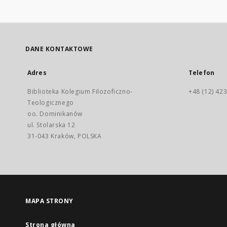
DANE KONTAKTOWE
Adres
Telefon
Biblioteka Kolegium Filozoficzno-
+48 (12) 423
Teologicznego
oo. Dominikanów
ul. Stolarska 12
31-043 Kraków, POLSKA
MAPA STRONY
Strona główna