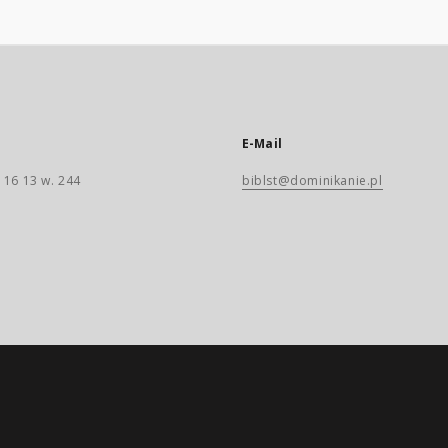
E-Mail
 16 13 w. 244
biblst@dominikanie.pl