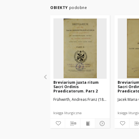
OBIEKTY
podobne
Breviarium juxta ritum
Breviarium
Sacri Ordinis
Sacri Ordi
Praedicatorum. Pars 2
Praedicato
Frühwirth, Andreas Franz (1845-1933)
Jacek Maria 
Ordo Frat
księga liturgiczna
księga liturg