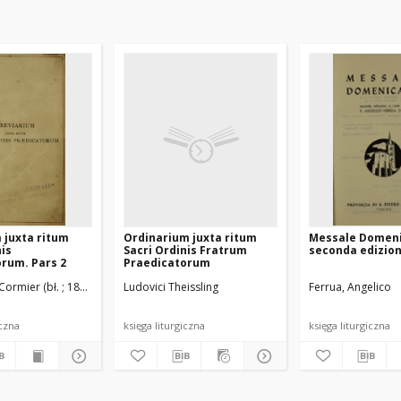
 juxta ritum
Ordinarium juxta ritum
Messale Domen
nis
Sacri Ordinis Fratrum
seconda edizio
rum. Pars 2
Praedicatorum
Cormier (bł. ; 1832-1916)
rum Praedicatorum
Ludovici Theissling
Ordo Fratrum Praedicatorum
Ferrua, Angelico
iczna
księga liturgiczna
księga liturgiczna