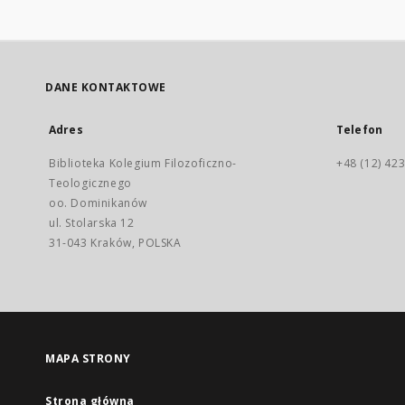
DANE KONTAKTOWE
Adres
Telefon
Biblioteka Kolegium Filozoficzno-
+48 (12) 423
Teologicznego
oo. Dominikanów
ul. Stolarska 12
31-043 Kraków, POLSKA
MAPA STRONY
Strona główna