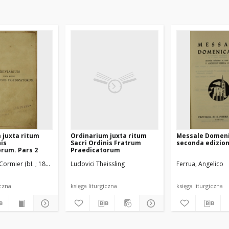
 juxta ritum
Ordinarium juxta ritum
Messale Domen
nis
Sacri Ordinis Fratrum
seconda edizio
rum. Pars 2
Praedicatorum
Cormier (bł. ; 1832-1916)
rum Praedicatorum
Ludovici Theissling
Ordo Fratrum Praedicatorum
Ferrua, Angelico
iczna
księga liturgiczna
księga liturgiczna