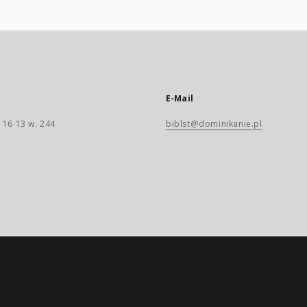
E-Mail
 16 13 w. 244
biblst@dominikanie.pl