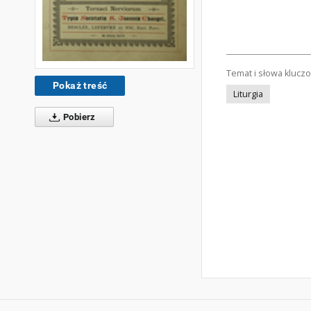
Temat i słowa klucz
Pokaż treść
Liturgia
Pobierz