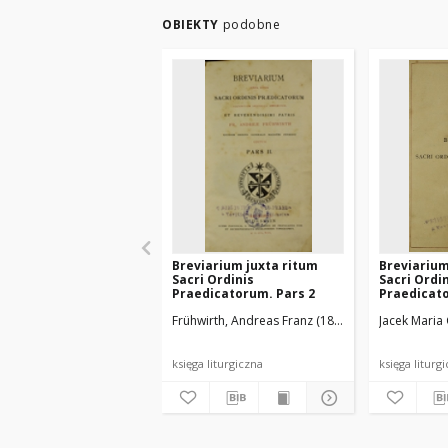
OBIEKTY
podobne
Breviarium juxta ritum
Breviarium
Sacri Ordinis
Sacri Ordi
Praedicatorum. Pars 2
Praedicato
Frühwirth, Andreas Franz (1845-1933)
Jacek Maria 
Ordo Frat
księga liturgiczna
księga liturg