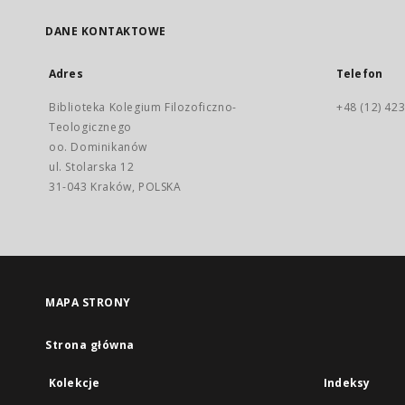
DANE KONTAKTOWE
Adres
Telefon
Biblioteka Kolegium Filozoficzno-
+48 (12) 423
Teologicznego
oo. Dominikanów
ul. Stolarska 12
31-043 Kraków, POLSKA
MAPA STRONY
Strona główna
Kolekcje
Indeksy