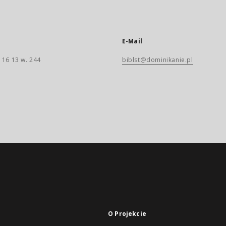
E-Mail
 16 13 w. 244
biblst@dominikanie.pl
O Projekcie