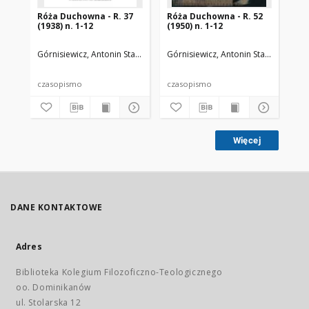
Róża Duchowna - R. 37
Róża Duchowna - R. 52
Ró
(1938) n. 1-12
(1950) n. 1-12
(19
Górnisiewicz, Antonin Stanisław (1871-1948). Red.
Górnisiewicz, Antonin Stanisław (187
Gór
czasopismo
czasopismo
cz
Więcej
DANE KONTAKTOWE
Adres
Biblioteka Kolegium Filozoficzno-Teologicznego
oo. Dominikanów
ul. Stolarska 12