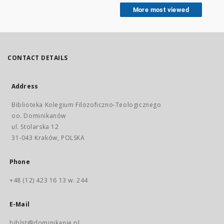
Temporumque seriem
More most viewed
exponitur [et]
enucleatur
CONTACT DETAILS
Address
Biblioteka Kolegium Filozoficzno-Teologicznego
oo. Dominikanów
ul. Stolarska 12
31-043 Kraków, POLSKA
Phone
+48 (12) 423 16 13 w. 244
E-Mail
biblst@dominikanie.pl