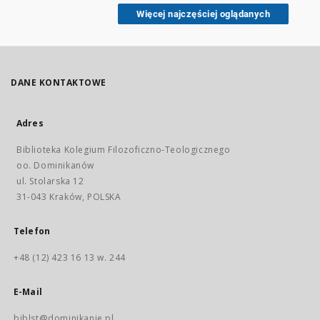
Temporumque seriem
Więcej najczęściej oglądanych
exponitur [et]
enucleatur
DANE KONTAKTOWE
Adres
Biblioteka Kolegium Filozoficzno-Teologicznego
oo. Dominikanów
ul. Stolarska 12
31-043 Kraków, POLSKA
Telefon
+48 (12) 423 16 13 w. 244
E-Mail
biblst@dominikanie.pl