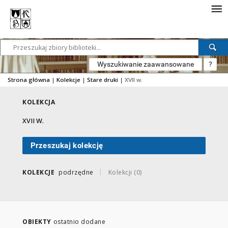
Wyszukiwanie zaawansowane
?
Strona główna
|
Kolekcje
|
Stare druki
|
XVII w.
KOLEKCJA
XVII W.
Przeszukaj kolekcję
KOLEKCJE
podrzędne
Kolekcji (0)
OBIEKTY
ostatnio dodane